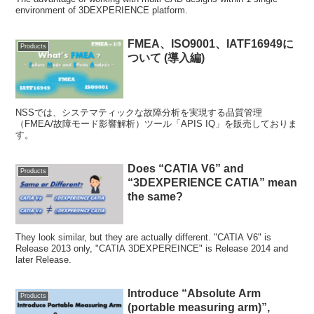
environment of 3DEXPERIENCE platform.
FMEA、ISO9001、IATF16949に
Products
ついて (導入編)
NSSでは、システマティックな故障分析を実現する品質管理
（FMEA/故障モード影響解析）ツール「APIS IQ」を販売しておりま
す。
Does “CATIA V6” and
Products
“3DEXPERIENCE CATIA” mean
the same?
They look similar, but they are actually different. "CATIA V6" is
Release 2013 only, "CATIA 3DEXPEREINCE" is Release 2014 and
later Release.
Introduce “Absolute Arm
Products
(portable measuring arm)”,