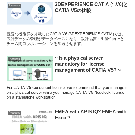
3DEXPERIENCE CATIA (≒V6)と
Products
CATIA V5の比較
豊富な機能群を搭載したCATIA V6 (3DEXPERIENCE CATIA)では、
設計データの管理がデータベースになり、設計品質・生産性向上と、
チーム間コラボレーションを加速させます。
~ Is a physical server
Products
mandatory for license
management of CATIA V5? ~
For CATIA V5 Concurrent license, we recommend that you manage it
on a physical server while you manage CATIA V5 Nodelock license
on a standalone workstation.
FMEA with APIS IQ? FMEA with
Products
Excel?