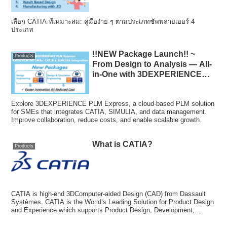
หมู่ซัพพลายเออร์~
เลือก CATIA ที่เหมาะสม: คู่มือง่าย ๆ ตามประเภทซัพพลายเออร์ 4
ประเภท
!!NEW Package Launch!! ~
Products
From Design to Analysis — All-
in-One with 3DEXPERIENCE
PLM Express for SMEs ~
Explore 3DEXPERIENCE PLM Express, a cloud-based PLM solution
for SMEs that integrates CATIA, SIMULIA, and data management.
Improve collaboration, reduce costs, and enable scalable growth.
What is CATIA?
Products
CATIA is high-end 3DComputer-aided Design (CAD) from Dassault
Systèmes. CATIA is the World’s Leading Solution for Product Design
and Experience which supports Product Design, Development,
Validation, and Analysis.