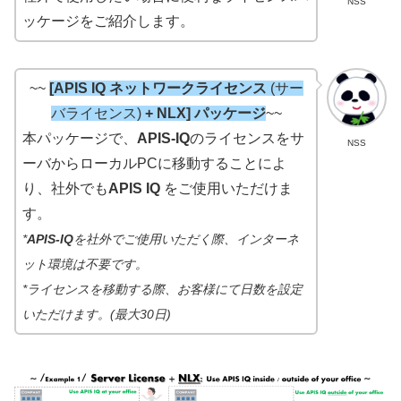
NSS
ッケージをご紹介します。
~~
[APIS IQ ネットワークライセンス
(サー
バライセンス)
+ NLX] パッケージ
~~
本パッケージで、
APIS-IQ
のライセンスをサ
NSS
ーバからローカルPCに移動することによ
り、社外でも
APIS IQ
をご使用いただけま
す。
*
APIS-IQ
を社外でご使用いただく際、インターネ
ット環境は不要です。
*ライセンスを移動する際、お客様にて日数を設定
いただけます。(最大30日)