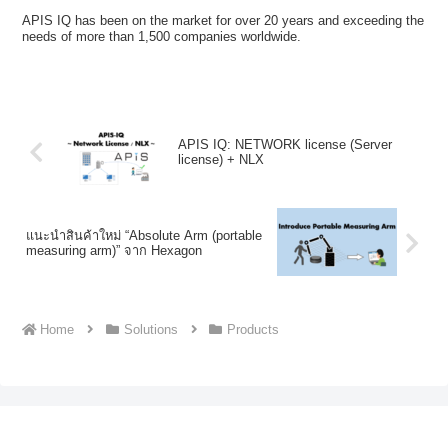
APIS IQ has been on the market for over 20 years and exceeding the
needs of more than 1,500 companies worldwide.
APIS IQ: NETWORK license (Server
license) + NLX
แนะนำสินค้าใหม่ “Absolute Arm (portable
measuring arm)” จาก Hexagon
Home
Solutions
Products