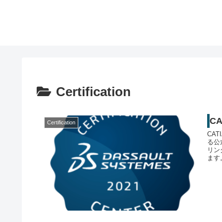
Certification
C
Certification
CA
る公
リン
ます
ザイ
パー