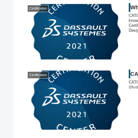
Wh
Certification
CATIA
know
Cert
Desig
well
life 
"Asso
CA
Certification
CATI
ประเ