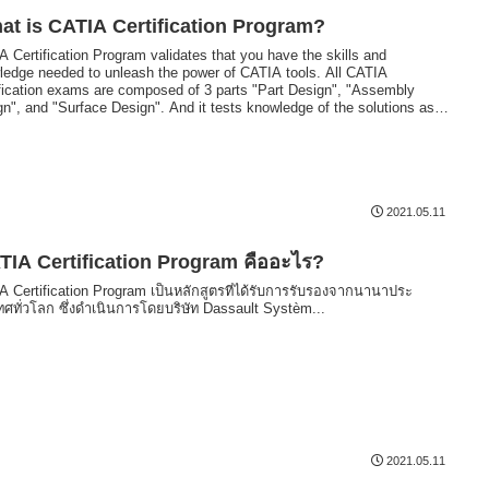
at is CATIA Certification Program?
 Certification Program validates that you have the skills and
ledge needed to unleash the power of CATIA tools. All CATIA
ification exams are composed of 3 parts "Part Design", "Assembly
n", and "Surface Design". And it tests knowledge of the solutions as
 as hands-on experience with live access exams where you solve real
design challenges with CATIA solutions. There are three level of exams,
ciate", "Specialist" and "Expert".
2021.05.11
TIA Certification Program คืออะไร?
A Certification Program เป็นหลักสูตรที่ได้รับการรับรองจากนานาประ
ทศทั่วโลก ซึ่งดำเนินการโดยบริษัท Dassault Systèm...
2021.05.11