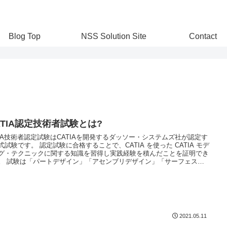
Blog Top
NSS Solution Site
Contact
ATIA認定技術者試験とは?
TIA技術者認定試験はCATIAを開発するダッソー・システムズ社が認定す
式試験です。 認定試験に合格することで、CATIA を使った CATIA モデ
グ・テクニックに関する知識を習得し実践経験を積んだことを証明でき
。 試験は「パートデザイン」「アセンブリデザイン」「サーフェスデ
ン」に分かれています。また、アソシエイト、スペシャリスト、エキス
トのレベルが用意されています。
2021.05.11