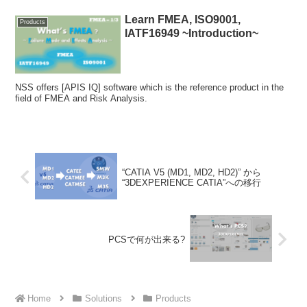
Learn FMEA, ISO9001,
Products
IATF16949 ~Introduction~
NSS offers [APIS IQ] software which is the reference product in the
field of FMEA and Risk Analysis.
“CATIA V5 (MD1, MD2, HD2)” から
“3DEXPERIENCE CATIA”への移行
PCSで何が出来る?
Home
Solutions
Products