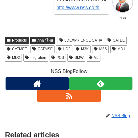
http://www.nss.co.th
NSS
Products
ภาษาไทย
3DEXPRIENCE CATIA
CATEE
CATMEE
CATMSE
HD2
M3K
M3S
MD1
MD2
migration
PCS
SMW
V5
NSS BlogFollow
NSS Blog
Related articles