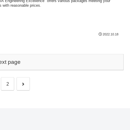
IA Engineering Excellence" offers various packages meeting your
s with reasonable prices.
2022.10.18
ext page
Next
2