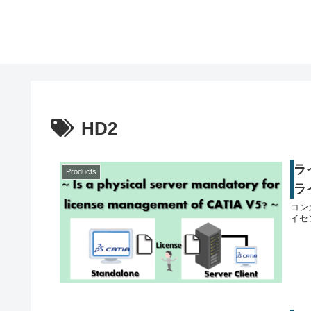
HD2
ラ
Products
ラ
コンカ
イセ