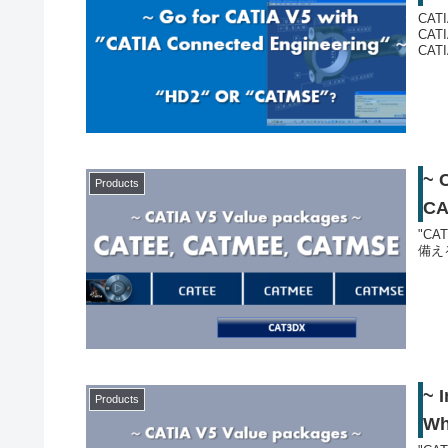
CATI
CATI
CATIA
~ 
Products
C
"CA
備え
~ 
Products
Wh