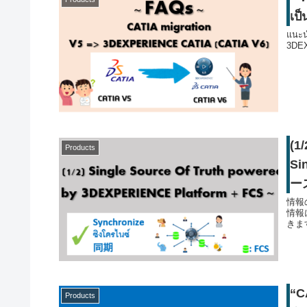
เป
แนะน
3DEX
(
Products
Si
ー
情報
情報
きま
“C
Products