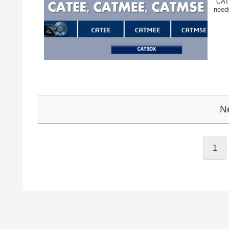
"CAT
need
N
1