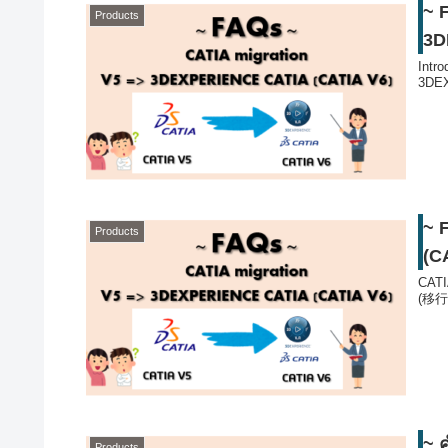
~ 
Products
3D
Intr
3DEX
~ 
Products
(
CAT
(移
~ 
Products