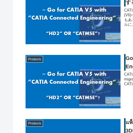
す
CAT
(V
もあ
ルに
Go
Products
En
CATI
migr
CATI
แพ
Products
3D