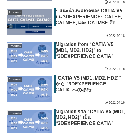
2022.10.18
~ แนะนำแพคเกจของ CATIA V5
Products
บน 3DEXPERIENCE~ CATEE,
CATMEE, และ CATMSE คือ
อะไร?
2022.10.18
Migration from “CATIA V5
Products
(MD1, MD2, HD2)” to
“3DEXPERIENCE CATIA”
2022.04.18
“CATIA V5 (MD1, MD2, HD2)”
Products
から “3DEXPERIENCE
CATIA”への移行
2022.04.18
Migration จาก “CATIA V5 (MD1,
Products
MD2, HD2)” เป็น
“3DEXPERIENCE CATIA”