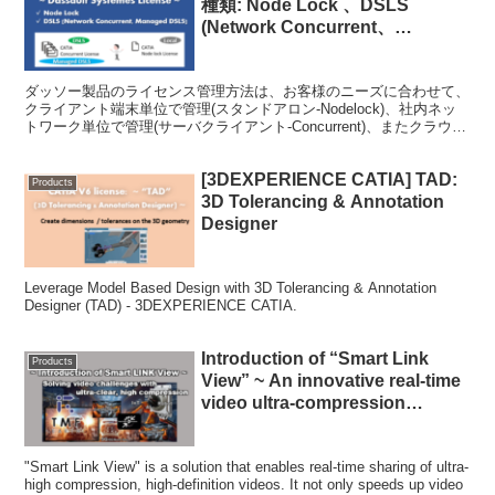
種類: Node Lock 、DSLS
(Network Concurrent、
Managed DSLS)
ダッソー製品のライセンス管理方法は、お客様のニーズに合わせて、
クライアント端末単位で管理(スタンドアロン-Nodelock)、社内ネッ
トワーク単位で管理(サーバクライアント-Concurrent)、またクラウド
で管理(Managed DSLS)等からお選びいただけます。
[3DEXPERIENCE CATIA] TAD:
Products
3D Tolerancing & Annotation
Designer
Leverage Model Based Design with 3D Tolerancing & Annotation
Designer (TAD) - 3DEXPERIENCE CATIA.
Introduction of “Smart Link
Products
View” ~ An innovative real-time
video ultra-compression
solution ~
"Smart Link View" is a solution that enables real-time sharing of ultra-
high compression, high-definition videos. It not only speeds up video