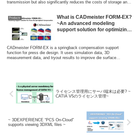
transmission but also significantly reduces the costs of storage and
databases for video archiving compared to others.
What is CADmeister FORM-EX?
Products
~An advanced modeling
support solution for optimizing
Springback countermeasures
and Compensation surface
CADmeister FORM-EX is a springback compensation support
creation~
function for press die design. It uses simulation data, 3D
measurement data, and tryout results to improve die surface
modeling, reduce workload, and shorten lead times while improving
accuracy and consistency.
ライセンス管理用にサーバ端末は必要? ~
CATIA V5のライセンス管理~
~ 3DEXPERIENCE “PCS On-Cloud”
supports viewing 3DXML files ~