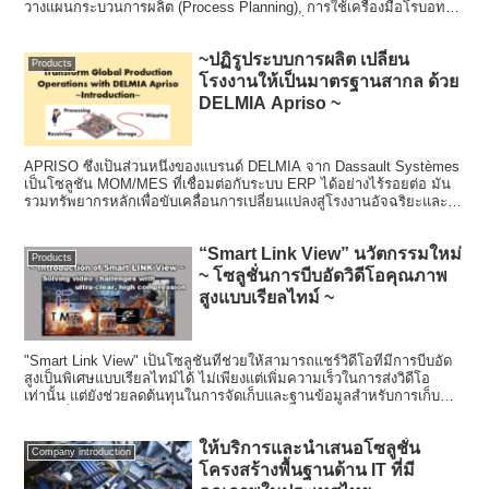
วางแผนกระบวนการผลิต (Process Planning), การใช้เครื่องมือโรบอทส์
ในกระบวนการผลิต (Robotics), การออกแบบที่ผนวกกับกระบวนการผลิต
(Fabrication) และ การยศาสตร์ หรือ ความปลอดภัยและการทำงานในสิ่ง
~ปฏิรูประบบการผลิต เปลี่ยน
แวดล้อมที่ดี (Ergonomics)
Products
โรงงานให้เป็นมาตรฐานสากล ด้วย
DELMIA Apriso ~
APRISO ซึ่งเป็นส่วนหนึ่งของแบรนด์ DELMIA จาก Dassault Systèmes
เป็นโซลูชัน MOM/MES ที่เชื่อมต่อกับระบบ ERP ได้อย่างไร้รอยต่อ มัน
รวมทรัพยากรหลักเพื่อขับเคลื่อนการเปลี่ยนแปลงสู่โรงงานอัจฉริยะและ
สนับสนุนอุตสาหกรรม 4.0
“Smart Link View” นวัตกรรมใหม่
Products
~ โซลูชั่นการบีบอัดวิดีโอคุณภาพ
สูงแบบเรียลไทม์ ~
"Smart Link View" เป็นโซลูชันที่ช่วยให้สามารถแชร์วิดีโอที่มีการบีบอัด
สูงเป็นพิเศษแบบเรียลไทม์ได้ ไม่เพียงแต่เพิ่มความเร็วในการส่งวิดีโอ
เท่านั้น แต่ยังช่วยลดต้นทุนในการจัดเก็บและฐานข้อมูลสำหรับการเก็บ
วิดีโอเมื่อเปรียบเทียบกับอื่น ๆ อย่างมาก
ให้บริการและนำเสนอโซลูชั่น
Company introduction
โครงสร้างพื้นฐานด้าน IT ที่มี