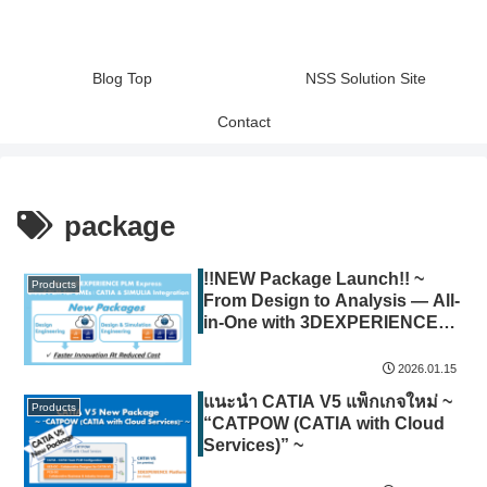
Blog Top
NSS Solution Site
Contact
package
!!NEW Package Launch!! ~
Products
From Design to Analysis — All-
in-One with 3DEXPERIENCE
PLM Express for SMEs ~
2026.01.15
แนะนำ CATIA V5 แพ็กเกจใหม่ ~
Products
“CATPOW (CATIA with Cloud
Services)” ~