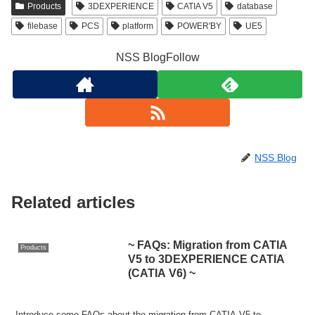
Products
3DEXPERIENCE
CATIA V5
database
filebase
PCS
platform
POWER'BY
UE5
NSS BlogFollow
NSS Blog
Related articles
~ FAQs: Migration from CATIA
Products
V5 to 3DEXPERIENCE CATIA
(CATIA V6) ~
Introduce some FAQs about the migration from CATIA V5 to